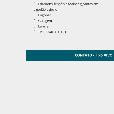
Edredons, lençóis e toalhas gigantes em
algodão egípcio
Frigobar
Garagem
Lareira
TV LED 40" Full HD
CONTATO - Fixo VIVO: 