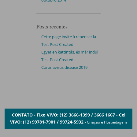
outubro 2014
Posts recentes
Cette page invite à repenser la
navigation sans complications ni
Test Post Created
distractions
Egyetlen kattintás, és már indul
is a magyar online sportfogadás
Test Post Created
izgalma
Coronavirus disease 2019
CONTATO - Fixo VIVO: (12) 3666-1399 / 3666 1667 - Cel
VIVO: (12) 99781-7901 / 99724-5932
- Criação e Hospedagem