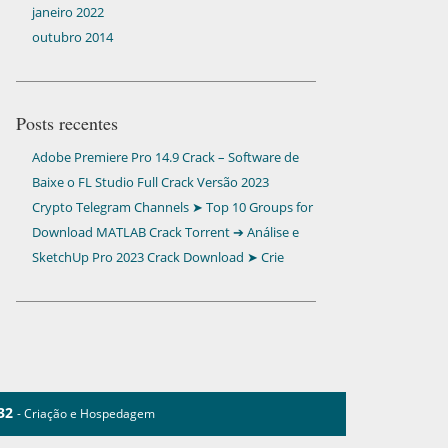
janeiro 2022
outubro 2014
Posts recentes
Adobe Premiere Pro 14.9 Crack – Software de
Edição de Vídeo Profissional para Editar e
Baixe o FL Studio Full Crack Versão 2023
Aprimorar Seus Vídeos
Crypto Telegram Channels ➤ Top 10 Groups for
Signals & News
Download MATLAB Crack Torrent ➔ Análise e
Modelagem Essenciais
SketchUp Pro 2023 Crack Download ➤ Crie
Modelos 3D Facilmente
932
- Criação e Hospedagem