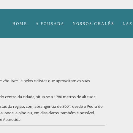
HOME
A POUSADA
NOSSOS CHALÉS
LAZ
vôo livre , e pelos ciclistas que aproveitam as suas
do centro da cidade, situa-se a 1780 metros de altitude.
istas da região, com abrangência de 360°, desde a Pedra do
a, onde, a olho nu, em dias claros, também é possível
té Aparecida.